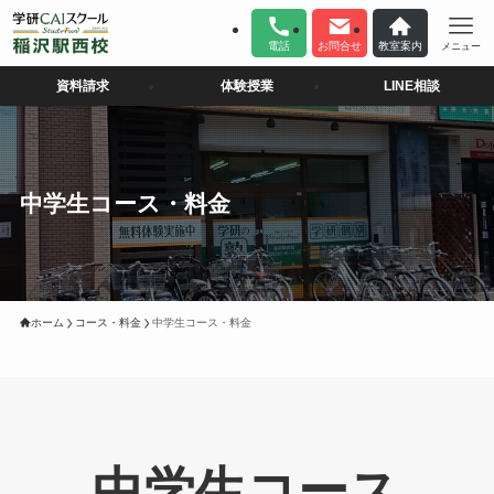
電話
お問合せ
教室案内
メニュー
資料請求
体験授業
LINE相談
中学生コース・料金
ホーム
コース・料金
中学生コース・料金
中学生コース