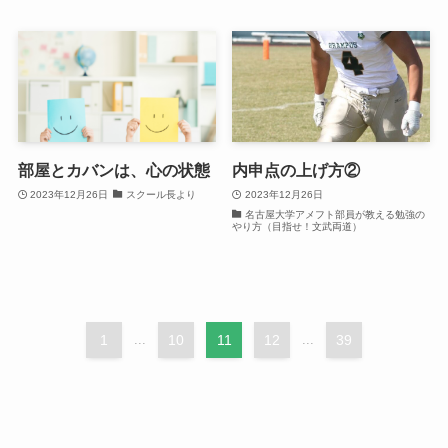
部屋とカバンは、心の状態
内申点の上げ方②
2023年12月26日
スクール長より
2023年12月26日
名古屋大学アメフト部員が教える勉強の
やり方（目指せ！文武両道）
1
...
10
11
12
...
39