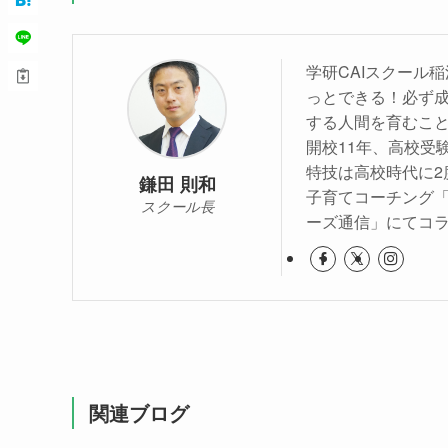
学研CAIスクール
っとできる！必ず
する人間を育むこ
開校11年、高校受験
特技は高校時代に2
鎌田 則和
子育てコーチング
スクール長
ーズ通信」にてコラム連載（月
関連ブログ