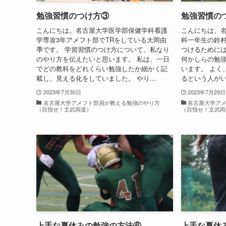
勉強習慣のつけ方③
勉強習慣の
こんにちは。名古屋大学医学部保健学科看護
こんにちは、
学専攻3年アメフト部でTRをしている大岡由
科一年生の鈴村
季です。 学習習慣のつけ方について、私なり
つけるために
のやり方を伝えたいと思います。 私は、一日
何かしらの勉
でどの教科をどれくらい勉強したか細かく記
います。 よく
載し、見える化をしていました。 やり...
るという人がい
2023年7月30日
2023年7月29日
名古屋大学アメフト部員が教える勉強のやり方
名古屋大学ア
（目指せ！文武両道）
（目指せ！文武両
上手な夏休みの勉強の方法⑥
上手な夏休