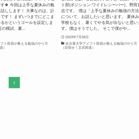
す🍀 今回は上手な夏休みの勉
ト部(ポジション:ワイドレシーバー)、野田
話しします！ 大事なのは、計
志です。 僕は「上手な夏休みの勉強の方
です！ まずいつまでにどこま
について、お話したいと思います。 夏休
いるかというゴールを設定しま
学校もなく、暑くてやる気が出ないと思い
の模試、夏...
す。僕はそうでした。 そこで僕がや...
2023年7月26日
メフト部員が教える勉強のやり方
名古屋大学アメフト部員が教える勉強のやり方
道）
（目指せ！文武両道）
1