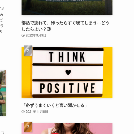
アメ
休み
だ
部活で疲れて、帰ったらすぐ寝てしまう…どう
クラ
したらよい？③
カ
2022年9月9日
「必ずうまくいくと言い聞かせる」
2021年11月8日
メフ