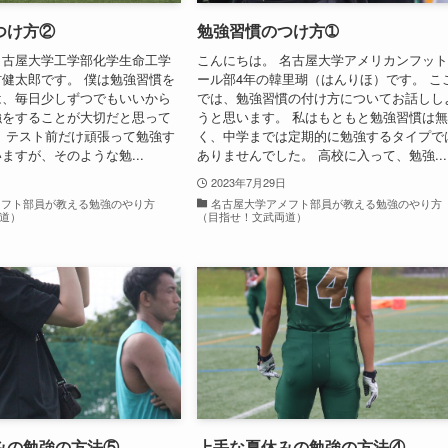
つけ方②
勉強習慣のつけ方➀
名古屋大学工学部化学生命工学
こんにちは。 名古屋大学アメリカンフッ
健太郎です。 僕は勉強習慣を
ール部4年の韓里瑚（はんりほ）です。 こ
は、毎日少しずつでもいいから
では、勉強習慣の付け方についてお話しし
強をすることが大切だと思って
うと思います。 私はもともと勉強習慣は
、テスト前だけ頑張って勉強す
く、中学までは定期的に勉強するタイプで
ますが、そのような勉...
ありませんでした。 高校に入って、勉強...
2023年7月29日
メフト部員が教える勉強のやり方
名古屋大学アメフト部員が教える勉強のやり方
道）
（目指せ！文武両道）
みの勉強の方法⑤
上手な夏休みの勉強の方法④