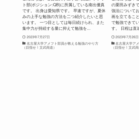
ト部(ポジション:QB)に所属している南出優真
の栗田みずきで
です。 出身は愛知県です。 早速ですが、夏休
強法についてお
みの上手な勉強の方法を二つ紹介したいと思
画を立てること
います。 一つ目としては毎日続けられ、また
で勉強できて
集中力が持続する量に抑えて勉強を...
す。 日程は直近
2023年7月27日
2023年7月26日
名古屋大学アメフト部員が教える勉強のやり方
名古屋大学ア
（目指せ！文武両道）
（目指せ！文武両