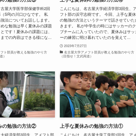
古屋大学医学部保健学科2回
こんにちは、名古屋大学経済学部3回生、
（SR)の川口ひなです。 私
フト部の浜守志樹です。 今回、上手な夏
勉強法についてお話しします。
の勉強の方法というテーマで話させていた
すめな勉強は早く夏休みの課題
きます。 私が中学生の時にはサッカーの
ことです！夏休みの課題には、
ブチームに入っていたので、夏休みはサッ
までの内容はできる様にな...
ーの練習に明け暮れていたのを覚えて...
2023年7月27日
メフト部員が教える勉強のやり方
名古屋大学アメフト部員が教える勉強のやり方
道）
（目指せ！文武両道）
みの勉強の方法②
上手な夏休みの勉強の方法①
大経済学部3回生、アメフト部
こんにちは、名古屋大学工学部1回生、ア