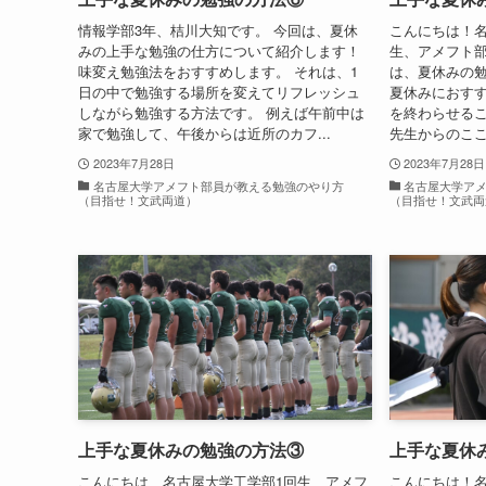
情報学部3年、桔川大知です。 今回は、夏休
こんにちは！名
みの上手な勉強の仕方について紹介します！
生、アメフト部
味変え勉強法をおすすめします。 それは、1
は、夏休みの
日の中で勉強する場所を変えてリフレッシュ
夏休みにおす
しながら勉強する方法です。 例えば午前中は
を終わらせる
家で勉強して、午後からは近所のカフ...
先生からのここ
2023年7月28日
2023年7月28日
名古屋大学アメフト部員が教える勉強のやり方
名古屋大学ア
（目指せ！文武両道）
（目指せ！文武両
上手な夏休みの勉強の方法③
上手な夏休
こんにちは、名古屋大学工学部1回生、アメフ
こんにちは！名