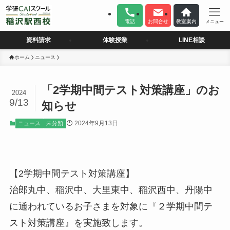
電話
お問合せ
教室案内
メニュー
資料請求
体験授業
LINE相談
ホーム
ニュース
「2学期中間テスト対策講座」のお
2024
9/13
知らせ
2024年9月13日
ニュース
未分類
【2学期中間テスト対策講座】
治郎丸中、稲沢中、大里東中、稲沢西中、丹陽中
に通われているお子さまを対象に『２学期中間テ
スト対策講座』を実施致します。