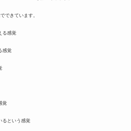
感でできています。
える感覚
る感覚
覚
感覚
いるという感覚