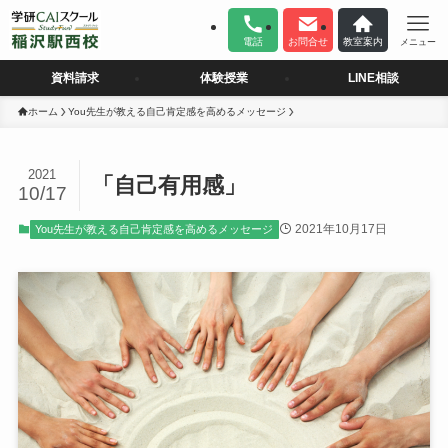
電話
お問合せ
教室案内
メニュー
資料請求
体験授業
LINE相談
ホーム
You先生が教える自己肯定感を高めるメッセージ
2021
「自己有用感」
10/17
2021年10月17日
You先生が教える自己肯定感を高めるメッセージ