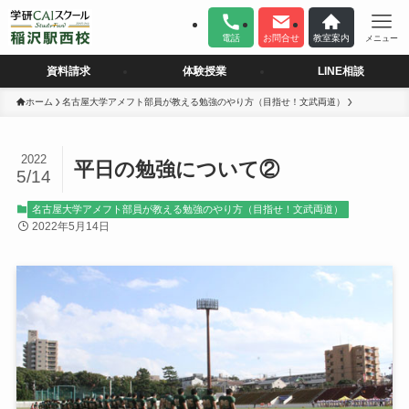
電話
お問合せ
教室案内
メニュー
資料請求
体験授業
LINE相談
ホーム
名古屋大学アメフト部員が教える勉強のやり方（目指せ！文武両道）
2022
平日の勉強について②
5/14
名古屋大学アメフト部員が教える勉強のやり方（目指せ！文武両道）
2022年5月14日