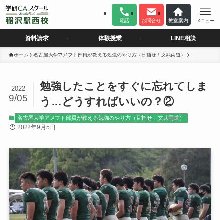
電話
お問合せ
教室案内
メニュー
資料請求
体験授業
LINE相談
ホーム
名古屋大学アメフト部員が教える勉強のやり方（目指せ！文武両道）
勉強したことをすぐに忘れてしま
2022
9/05
う…どうすればいいの？②
名古屋大学アメフト部員が教える勉強のやり方（目指せ！文武両道）
2022年9月5日