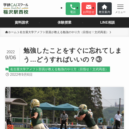
電話
お問合せ
教室案内
メニュー
資料請求
体験授業
LINE相談
ホーム
名古屋大学アメフト部員が教える勉強のやり方（目指せ！文武両道）
勉強したことをすぐに忘れてしま
2022
9/06
う…どうすればいいの？③
名古屋大学アメフト部員が教える勉強のやり方（目指せ！文武両道）
2022年9月6日