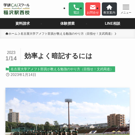
電話
お問合せ
教室案内
メニュー
資料請求
体験授業
LINE相談
ホーム
名古屋大学アメフト部員が教える勉強のやり方（目指せ！文武両道）
2023
効率よく暗記するには
1/14
名古屋大学アメフト部員が教える勉強のやり方（目指せ！文武両道）
2023年1月14日