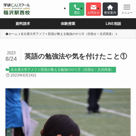
電話
お問合せ
教室案内
メニュー
資料請求
体験授業
LINE相談
ホーム
名古屋大学アメフト部員が教える勉強のやり方（目指せ！文武両道）
2023
英語の勉強法や気を付けたこと①
8/24
名古屋大学アメフト部員が教える勉強のやり方（目指せ！文武両道）
2023年8月24日