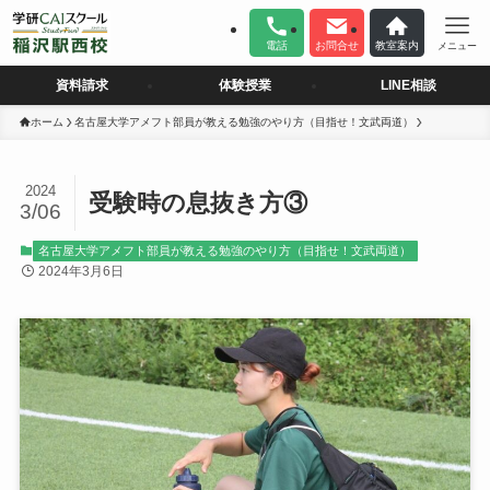
電話
お問合せ
教室案内
メニュー
資料請求
体験授業
LINE相談
ホーム
名古屋大学アメフト部員が教える勉強のやり方（目指せ！文武両道）
2024
受験時の息抜き方③
3/06
名古屋大学アメフト部員が教える勉強のやり方（目指せ！文武両道）
2024年3月6日