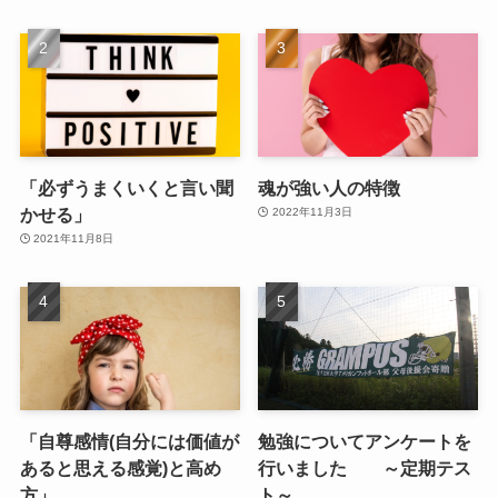
「必ずうまくいくと言い聞
魂が強い人の特徴
かせる」
2022年11月3日
2021年11月8日
「自尊感情(自分には価値が
勉強についてアンケートを
あると思える感覚)と高め
行いました ～定期テス
方」
ト～