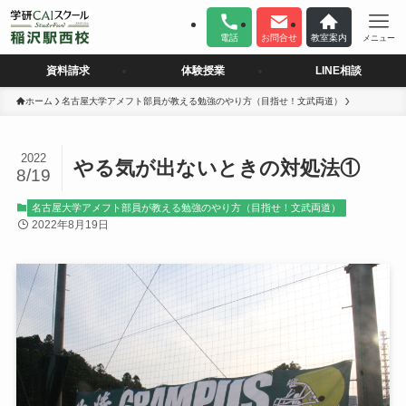
電話
お問合せ
教室案内
メニュー
資料請求
体験授業
LINE相談
ホーム
名古屋大学アメフト部員が教える勉強のやり方（目指せ！文武両道）
2022
やる気が出ないときの対処法①
8/19
名古屋大学アメフト部員が教える勉強のやり方（目指せ！文武両道）
2022年8月19日