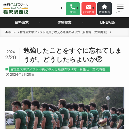
電話
お問合せ
教室案内
メニュー
資料請求
体験授業
LINE相談
ホーム
名古屋大学アメフト部員が教える勉強のやり方（目指せ！文武両道）
勉強したことをすぐに忘れてしま
2024
2/20
うが、どうしたらよいか②
名古屋大学アメフト部員が教える勉強のやり方（目指せ！文武両道）
2024年2月20日