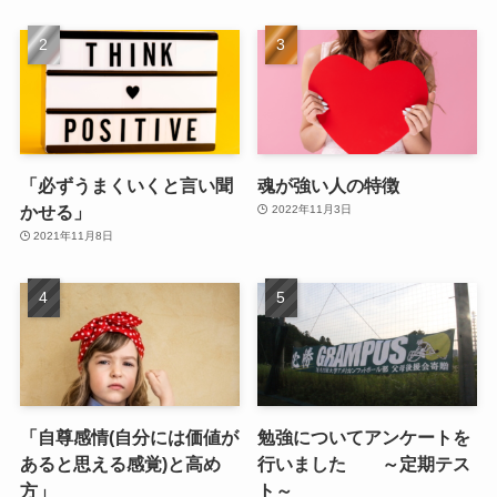
「必ずうまくいくと言い聞
魂が強い人の特徴
かせる」
2022年11月3日
2021年11月8日
「自尊感情(自分には価値が
勉強についてアンケートを
あると思える感覚)と高め
行いました ～定期テス
方」
ト～